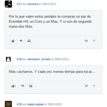
#17
por
amonra
el 29/01/2021
Por lo que valen estos pedales te compras un par de
Eventide H9, un Core y un Max. Y si son de segunda
mano dos Max.
#18
por
abraham_arriate
el 29/01/2021
Más cacharros. Y cada vez menos tiempo para tocar...
1
#19
por
input-output
el 29/01/2021