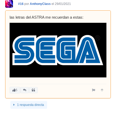
#16
por
AnthonyClass
el 29/01/2021
las letras del ASTRA me recuerdan a estas:
5
1 respuesta directa