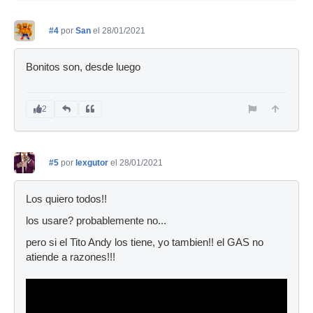
#4
por
San
el 28/01/2021
Bonitos son, desde luego
2
#5
por
lexgutor
el 28/01/2021
Los quiero todos!!
los usare? probablemente no...
pero si el Tito Andy los tiene, yo tambien!! el GAS no
atiende a razones!!!