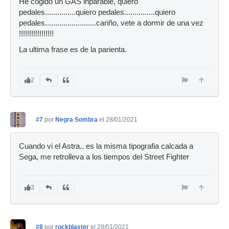
He cogido un GAS inparable, quiero
pedales...............quiero pedales...............quiero
pedales.........................cariño, vete a dormir de una vez
!!!!!!!!!!!!!!!!!
La ultima frase es de la parienta.
2
#7
por
Negra Sombra
el 28/01/2021
Cuando vi el Astra.. es la misma tipografia calcada a
Sega, me retrolleva a los tiempos del Street Fighter
3
#8
por
rockblaster
el 28/01/2021