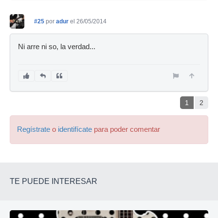
#25
por
adur
el 26/05/2014
Ni arre ni so, la verdad...
1
2
Regístrate
o
identifícate
para poder comentar
TE PUEDE INTERESAR