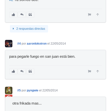
2 respuestas directas
#4
por
aaronlokotron
el 22/05/2014
para pegarle fuego en san juan está bien.
#5
por
pyngwie
el 22/05/2014
Ban
otra frikada mas...