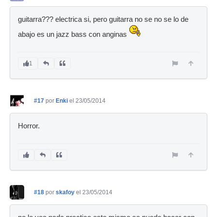
guitarra??? electrica si, pero guitarra no se no se lo de
abajo es un jazz bass con anginas
1
#17
por
Enki
el 23/05/2014
Horror.
#18
por
skafoy
el 23/05/2014