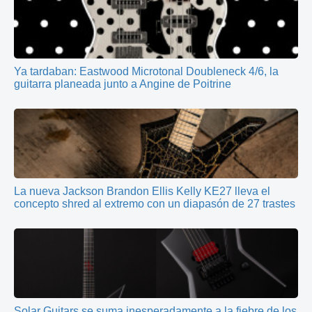
Ya tardaban: Eastwood Microtonal Doubleneck 4/6, la
guitarra planeada junto a Angine de Poitrine
La nueva Jackson Brandon Ellis Kelly KE27 lleva el
concepto shred al extremo con un diapasón de 27 trastes
Solar Guitars se suma inesperadamente a la fiebre de los