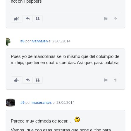
hot chili peppers
2
#8
por
ivanhalen
el 23/05/2014
Pues yo de mandolinas sé lo mismo que del columpio de
mi hijo, que tienen cuatro cuerdas. Así que, paso palabra.
2
#9
por
maserantes
el 23/05/2014
Parece muy cómoda de tocar...
Vamos, que con esas posturas que pone el tipo para