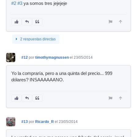
#2
#3
ya somos tres jejejeje
2 respuestas directas
#12
por
timothymagnussen
el 23/05/2014
Yo la compraría, pero a una quinta del precio... 999
dólares? INSAAAAAANO.
#13
por
Ricardo_R
el 23/05/2014