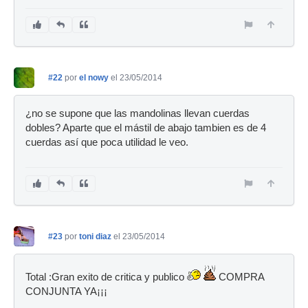
#22
por
el nowy
el 23/05/2014
¿no se supone que las mandolinas llevan cuerdas
dobles? Aparte que el mástil de abajo tambien es de 4
cuerdas así que poca utilidad le veo.
#23
por
toni diaz
el 23/05/2014
Total :Gran exito de critica y publico
COMPRA
CONJUNTA YA¡¡¡