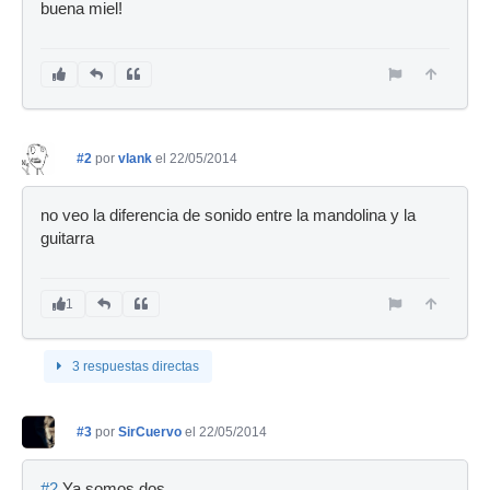
buena miel!
#2
por
vlank
el 22/05/2014
no veo la diferencia de sonido entre la mandolina y la
guitarra
1
3 respuestas directas
#3
por
SirCuervo
el 22/05/2014
#2
Ya somos dos.