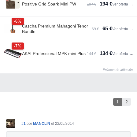
194 €
Positive Grid Spark Mini PW
197 €
Ver oferta
→
-6%
Cascha Premium Mahagoni Tenor
65 €
69 €
Ver oferta
→
Bundle
-7%
134 €
AKAI Professional MPK mini Plus
144 €
Ver oferta
→
Enlaces de afiliación
1
2
#1
por
MANOLIN
el 22/05/2014