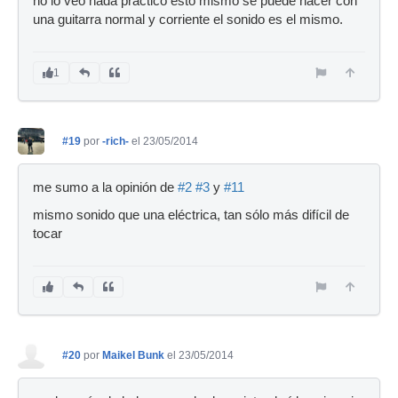
no lo veo nada practico esto mismo se puede hacer con
una guitarra normal y corriente el sonido es el mismo.
1
#19
por
-rich-
el 23/05/2014
me sumo a la opinión de
#2
#3
y
#11
mismo sonido que una eléctrica, tan sólo más difícil de
tocar
#20
por
Maikel Bunk
el 23/05/2014