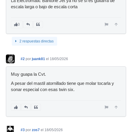
La Electromatic Baritone Jet ya no sé si es guitarra de
escala larga o bajo de escala corta
3
2 respuestas directas
#2
por
juank81
el 18/05/2026
Muy guapa la Cvt.
A pesar del mastil atornillado tiene que molar tocarla y
sonar especial con esas twin six.
#3
por
zos7
el 18/05/2026