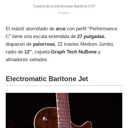
Trasera de la Electromatic Baritone CVT
Gretsch
El mástil atornillado de
arce
con perfil “Performance
C” tiene una escala extendida de
27 pulgadas
,
diapason de
palorrosa
, 22 trastes Medium Jumbo,
radio de
12"
, cejuela
Graph Tech NuBone
y
afinadores sellados.
Electromatic Baritone Jet