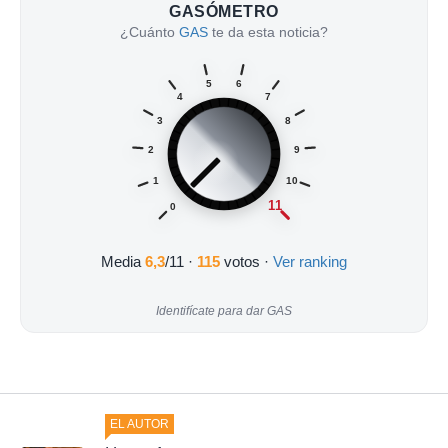
GASÓMETRO
¿Cuánto
GAS
te da esta noticia?
5
6
4
7
3
8
2
9
1
10
11
0
Media
6,3
/11
·
115
votos ·
Ver ranking
Identifícate para dar GAS
EL AUTOR