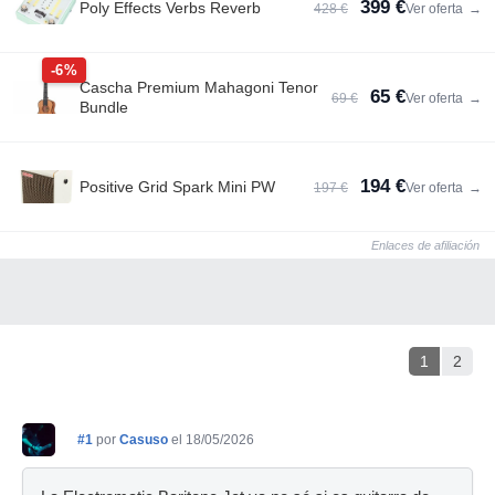
399 €
Poly Effects Verbs Reverb
428 €
Ver oferta
→
-6%
Cascha Premium Mahagoni Tenor
65 €
69 €
Ver oferta
→
Bundle
194 €
Positive Grid Spark Mini PW
197 €
Ver oferta
→
Enlaces de afiliación
1
2
#1
por
Casuso
el 18/05/2026