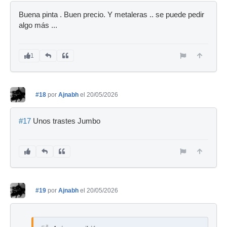
Buena pinta . Buen precio. Y metaleras .. se puede pedir
algo más ...
1
#18
por
Ajnabh
el 20/05/2026
#17
Unos trastes Jumbo
#19
por
Ajnabh
el 20/05/2026