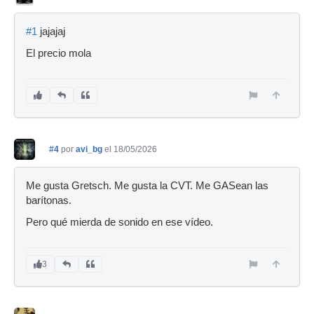
#1
jajajaj
El precio mola
#4
por
avi_bg
el 18/05/2026
Me gusta Gretsch. Me gusta la CVT. Me GASean las
barítonas.
Pero qué mierda de sonido en ese vídeo.
3