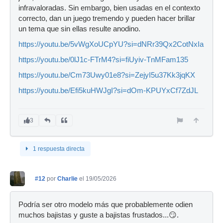
infravaloradas. Sin embargo, bien usadas en el contexto
correcto, dan un juego tremendo y pueden hacer brillar
un tema que sin ellas resulte anodino.
https://youtu.be/5vWgXoUCpYU?si=dNRr39Qx2CotNxIa
https://youtu.be/0lJ1c-FTrM4?si=fiUyiv-TnMFam135
https://youtu.be/Cm73Uwy01e8?si=ZejyI5u37Kk3jqKX
https://youtu.be/Efi5kuHWJgI?si=dOm-KPUYxCf7ZdJL
3
1 respuesta directa
#12
por
Charlie
el 19/05/2026
Podría ser otro modelo más que probablemente odien
muchos bajistas y guste a bajistas frustados...😏.