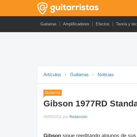
Guitarras
Amplificadores
Efectos
Teoría y té
Artículos
Guitarras
Noticias
Guitarras
Gibson 1977RD Stand
09/05/2011 por
Redacción
Gibson
sigue reeditando algunos de sus 