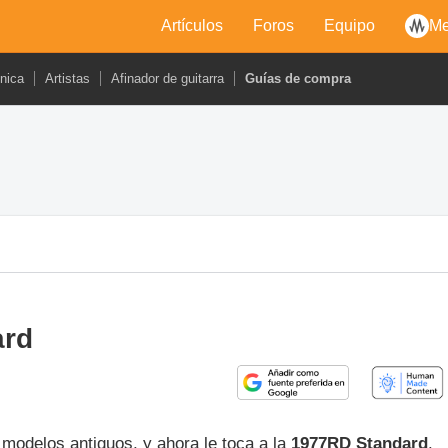
Artículos
Foros
Equipo
Me
cnica
Artistas
Afinador de guitarra
Guías de compra
ard
modelos antiguos, y ahora le toca a la
1977RD Standard
.