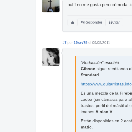
bufff no me gusta pero cómoda ti
Responder
Citar
#7
por
19srv75
el 09/05/2011
"Redacción" escribió:
Gibson
sigue reeditando a
Standard
.
https://www.guitarristas.i
Es una mezcla de la
Firebi
caoba (sin cámaras para al
trastes, perfil del mástil al 
imanes
Alnico V
.
Están disponibles en 2 ac
matic
.