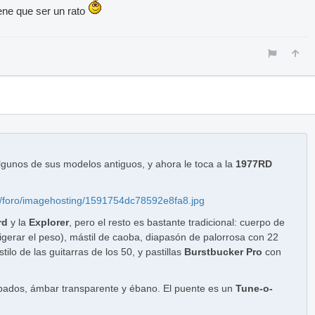
ene que ser un rato
lgunos de sus modelos antiguos, y ahora le toca a la
1977RD
nfo/foro/imagehosting/1591754dc78592e8fa8.jpg
rd
y la
Explorer
, pero el resto es bastante tradicional: cuerpo de
igerar el peso), mástil de caoba, diapasón de palorrosa con 22
estilo de las guitarras de los 50, y pastillas
Burstbucker Pro
con
abados, ámbar transparente y ébano. El puente es un
Tune-o-