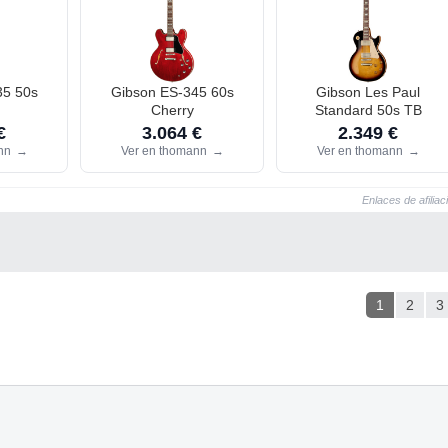
35 50s
Gibson ES-345 60s
Gibson Les Paul
Cherry
Standard 50s TB
€
3.064 €
2.349 €
ann
→
Ver en thomann
→
Ver en thomann
→
Enlaces de afiliac
1
2
3