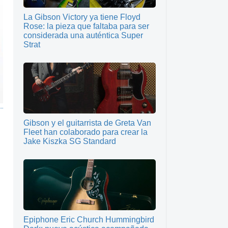
La Gibson Victory ya tiene Floyd
Rose: la pieza que faltaba para ser
considerada una auténtica Super
Strat
Gibson y el guitarrista de Greta Van
Fleet han colaborado para crear la
Jake Kiszka SG Standard
Epiphone Eric Church Hummingbird