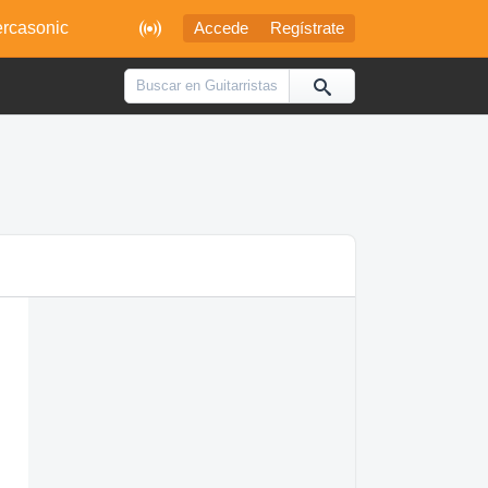

rcasonic
Accede
Regístrate