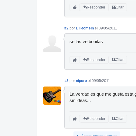
Responder
Citar
#2
por
Di Romein
el 09/05/2011
se las ve bonitas
Responder
Citar
#3
por
nipero
el 09/05/2011
La verdad es que me gusta esta g
sin ideas...
Responder
Citar
2 respuestas directas