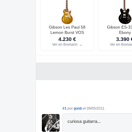
Gibson Les Paul 58
Gibson ES-3
Lemon Burst VOS
Ebony
4.230 €
3.390 
Ver en thomann
→
Ver en thom
#1
por
gonb
el 09/05/2011
curiosa guitarra...