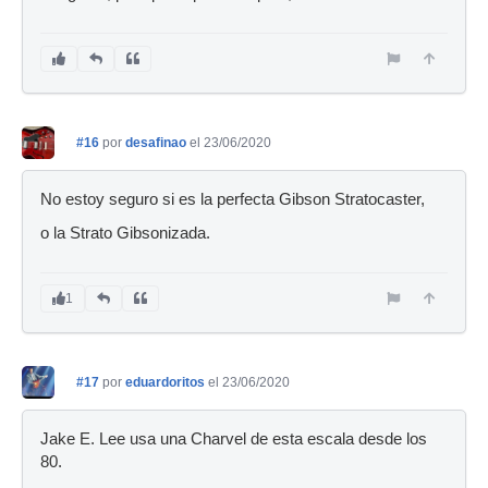
#16
por
desafinao
el 23/06/2020
No estoy seguro si es la perfecta Gibson Stratocaster,
o la Strato Gibsonizada.
1
#17
por
eduardoritos
el 23/06/2020
Jake E. Lee usa una Charvel de esta escala desde los
80.