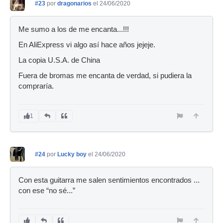
#23
por
dragonarios
el 24/06/2020
Me sumo a los de me encanta...!!!
En AliExpress vi algo así hace años jejeje.
La copia U.S.A. de China
Fuera de bromas me encanta de verdad, si pudiera la
compraría.
1
#24
por
Lucky boy
el 24/06/2020
Con esta guitarra me salen sentimientos encontrados ...
con ese “no sé...”