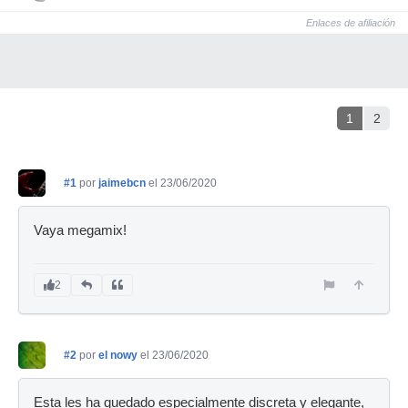
Enlaces de afiliación
1
2
#1
por
jaimebcn
el 23/06/2020
Vaya megamix!
2
#2
por
el nowy
el 23/06/2020
Esta les ha quedado especialmente discreta y elegante,