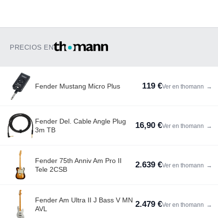
PRECIOS EN
119 €
Fender Mustang Micro Plus
Ver en thomann
→
Fender Del. Cable Angle Plug
16,90 €
Ver en thomann
→
3m TB
Fender 75th Anniv Am Pro II
2.639 €
Ver en thomann
→
Tele 2CSB
Fender Am Ultra II J Bass V MN
2.479 €
Ver en thomann
→
AVL