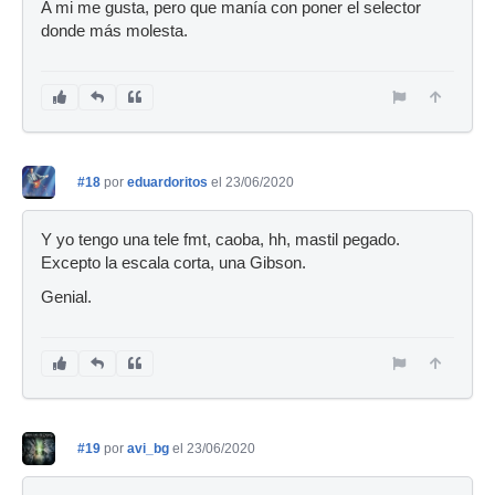
A mi me gusta, pero que manía con poner el selector
donde más molesta.
#18
por
eduardoritos
el 23/06/2020
Y yo tengo una tele fmt, caoba, hh, mastil pegado.
Excepto la escala corta, una Gibson.
Genial.
#19
por
avi_bg
el 23/06/2020