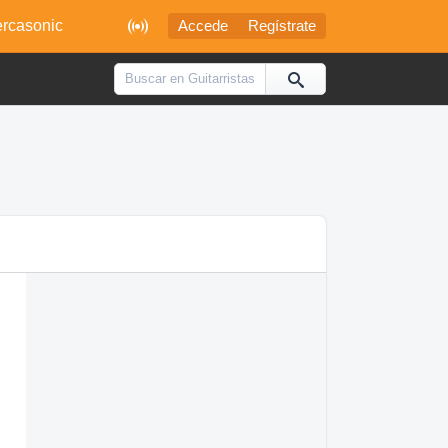

rcasonic
Accede
Regístrate