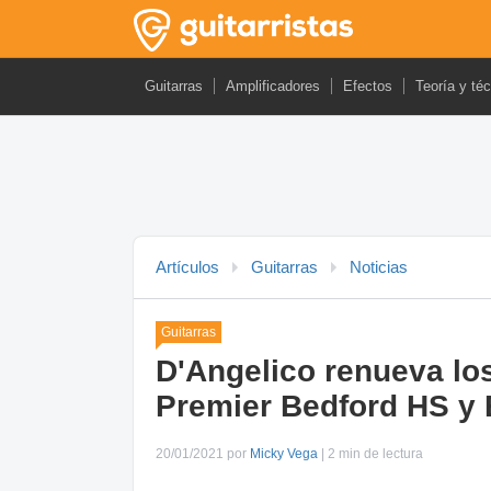
Guitarras
Amplificadores
Efectos
Teoría y té
Artículos
Guitarras
Noticias
Guitarras
D'Angelico renueva lo
Premier Bedford HS y 
20/01/2021 por
Micky Vega
| 2 min de lectura