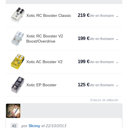
219 €
Xotic RC Booster Classic
Ver en thomann
→
Xotic RC Booster V2
199 €
Ver en thomann
→
Boost/Overdrive
199 €
Xotic AC Booster V2
Ver en thomann
→
125 €
Xotic EP Booster
Ver en thomann
→
Enlaces de afiliación
por
Skimy
el 22/10/2013
#2