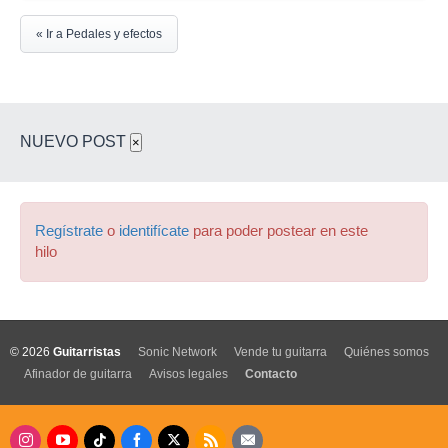
« Ir a Pedales y efectos
NUEVO POST
×
Regístrate
o
identifícate
para poder postear en este
hilo
© 2026
Guitarristas
Sonic Network
Vende tu guitarra
Quiénes somos
Afinador de guitarra
Avisos legales
Contacto