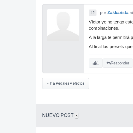
por
Zakkarista
e
#2
Víctor yo no tengo est
combinaciones.
A la larga te permitirá
Al final los presets qu
1
Responder
« Ir a Pedales y efectos
NUEVO POST
×