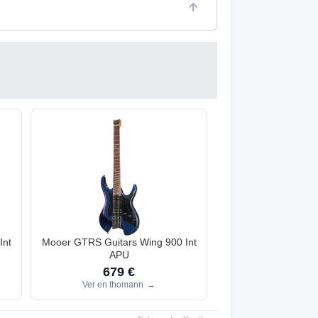
Int
Mooer GTRS Guitars Wing 900 Int
APU
679 €
Ver en thomann
→