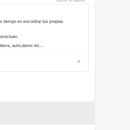
Enlaces de afiliación
as tiempo en encontrar tus propias
teractúan.
arra, auriculares etc...