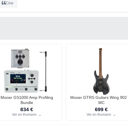
Citar
Mooer GS1000 Amp Profiling
Mooer GTRS Guitars Wing 902 
Bundle
MC
834 €
699 €
Ver en thomann
→
Ver en thomann
→