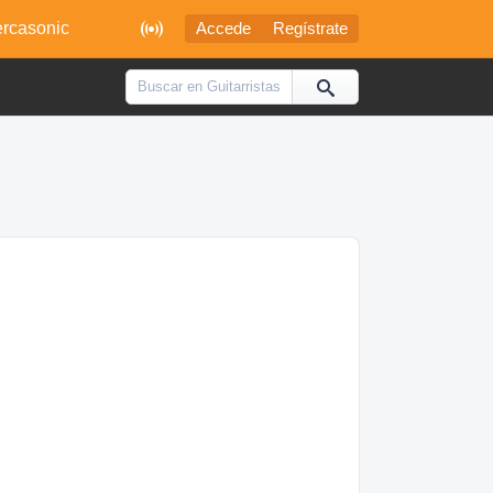

rcasonic
Accede
Regístrate