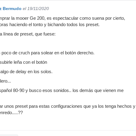
ez Bermudo
el 19/11/2020
prar la mooer Ge 200, es espectacular como suena por cierto,
oras haciendo el tonto y bichando todos los preset.
 línea de preset, que fuese:
n poco de cruch para solear en el botón derecho.
ubirle leña con el botón
algo de delay en los solos.
ero...
spañol 80-90 y busco esos sonidos.. los demás que vienen me
r unos preset para estas configuraciones que ya los tenga hechos y as
nredo.....??