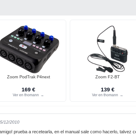
Zoom PodTrak P4next
Zoom F2-BT
169 €
139 €
Ver en thomann
→
Ver en thomann
→
15/12/2010
migo! prueba a recetearla, en el manual sale como hacerlo, talvez co