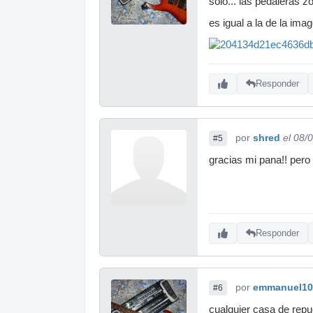
solo... las pedaleras 
es igual a la de la ima
Responder
por
shred
el 08/
#5
gracias mi pana!! pero
Responder
por
emmanuel10
#6
cualquier casa de repu