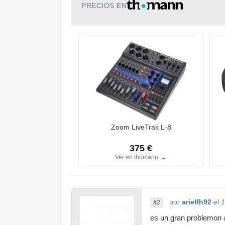
PRECIOS EN
Zoom LiveTrak L-8
375 €
Ver en thomann
→
por
arielfh92
el 
#2
es un gran problemon a