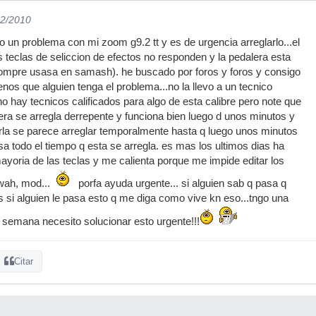
12/2010
o un problema con mi zoom g9.2 tt y es de urgencia arreglarlo...el
 teclas de seliccion de efectos no responden y la pedalera esta
 compre usasa en samash). he buscado por foros y foros y consigo
nos que alguien tenga el problema...no la llevo a un tecnico
o hay tecnicos calificados para algo de esta calibre pero note que
era se arregla derrepente y funciona bien luego d unos minutos y
rla se parece arreglar temporalmente hasta q luego unos minutos
sa todo el tiempo q esta se arregla. es mas los ultimos dias ha
mayoria de las teclas y me calienta porque me impide editar los
wah, mod...
porfa ayuda urgente... si alguien sab q pasa q
si alguien le pasa esto q me diga como vive kn eso...tngo una
a semana necesito solucionar esto urgente!!!
Citar