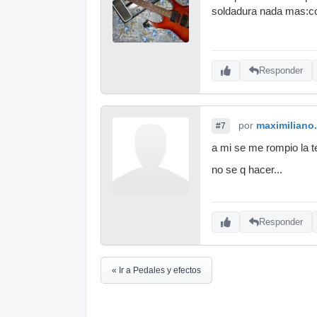
soldadura nada mas:co
Responder
por
maximiliano
#7
a mi se me rompio la t
no se q hacer...
Responder
« Ir a Pedales y efectos