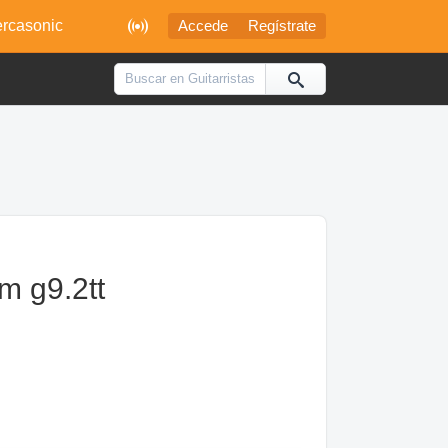

rcasonic
Accede
Regístrate
m g9.2tt