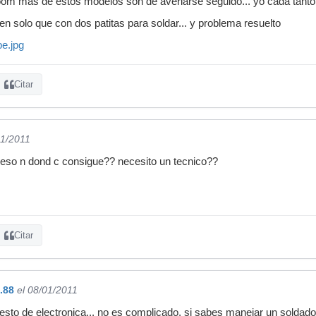
zoom mas de estos modelos son de averiarse seguido... yo cada tanto
gen solo que con dos patitas para soldar... y problema resuelto
Citar
01/2011
 eso n dond c consigue?? necesito un tecnico??
Citar
.88
el 08/01/2011
esto de electronica... no es complicado, si sabes manejar un soldado