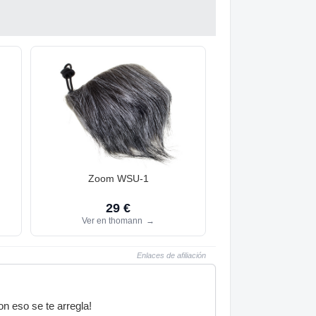
Zoom WSU-1
29 €
Ver en thomann
→
Enlaces de afiliación
n eso se te arregla!