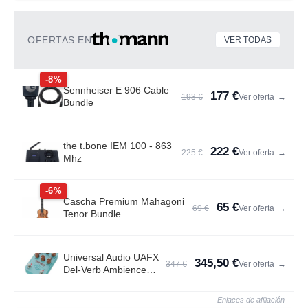
OFERTAS EN
VER TODAS
-8%
Sennheiser E 906 Cable
177 €
193 €
Ver oferta
→
Bundle
the t.bone IEM 100 - 863
222 €
225 €
Ver oferta
→
Mhz
-6%
Cascha Premium Mahagoni
65 €
69 €
Ver oferta
→
Tenor Bundle
Universal Audio UAFX
345,50 €
347 €
Ver oferta
→
Del-Verb Ambience
Compan.
Enlaces de afiliación