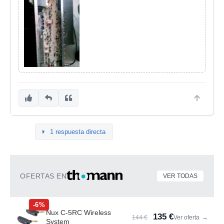
1 respuesta directa
OFERTAS EN
VER TODAS
-6%
Nux C-5RC Wireless
135 €
144 €
Ver oferta
→
System