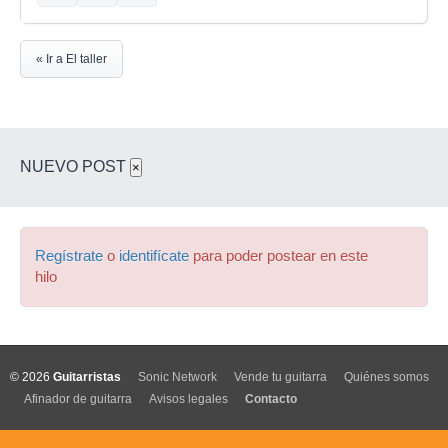
« Ir a El taller
NUEVO POST
×
Regístrate
o
identifícate
para poder postear en este
hilo
© 2026
Guitarristas
Sonic Network
Vende tu guitarra
Quiénes somos
Afinador de guitarra
Avisos legales
Contacto