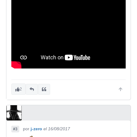
2
por
j-zero
el 16/08/2017
#3