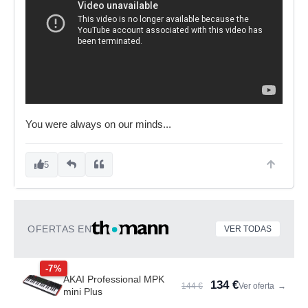
You were always on our minds...
5
OFERTAS EN
VER TODAS
-7%
AKAI Professional MPK
134 €
144 €
Ver oferta
→
mini Plus