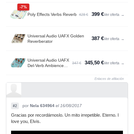
-7%
399 €
Poly Effects Verbs Reverb
428 €
Ver oferta
→
Universal Audio UAFX Golden
387 €
Ver oferta
→
Reverberator
Universal Audio UAFX
345,50 €
347 €
Ver oferta
→
Del-Verb Ambience
Compan.
Enlaces de afiliación
por
Nela 634964
el 16/08/2017
#2
Gracias por recordárnoslo. Un mito irrepetible. Eterno. I
love you, Elvis.