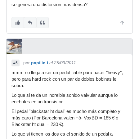
Los videos que encuentres por la red valen la
se genera una distorsion mas densa?
pena.
La desición de comprarme el pedal la tome
después de leer cositas de como mejorar
distorsiones en este foro!
Suerte...
por
papilín í
el 25/03/2011
#5
mmm no llega a ser un pedal fiable para hacer "heavy",
pero para hard rock con un par de dobles bobinas le
sobra.
Lo que si te da un increible sonido valvular aunque lo
enchufes en un transistor.
El pedal "blackstar ht dual" es mucho más completo y
más caro (Por Barcelona valen +ó- VoxBD = 185 € ó
Blackstar ht dual = 230 €).
Lo que si tienen los dos es el sonido de un pedal a