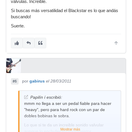
válvulas. Increible.
Si buscas más versatilidad el Blackstar es lo que andás
buscando!
Suerte.
por
gabirus
el 28/03/2011
#6
Papilín í escribió:
mmm no llega a ser un pedal fiable para hacer
"heavy", pero para hard rock con un par de
dobles bobinas le sobra.
Lo que si te da un increible sonido valvular
Mostrar más
aunque lo enchufes en un transistor.