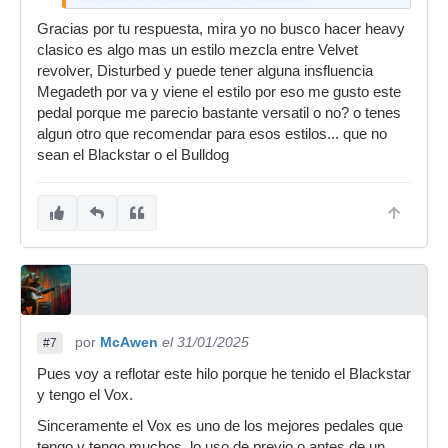
El pedal "blackstar ht dual" es mucho más
Gracias por tu respuesta, mira yo no busco hacer heavy
completo y más caro (Por Barcelona valen +ó-
clasico es algo mas un estilo mezcla entre Velvet
VoxBD = 185 € ó Blackstar ht dual = 230 €).
revolver, Disturbed y puede tener alguna insfluencia
Megadeth por va y viene el estilo por eso me gusto este
Lo que si tienen los dos es el sonido de un pedal
pedal porque me parecio bastante versatil o no? o tenes
a válvulas. Increible.
algun otro que recomendar para esos estilos... que no
Si buscas más versatilidad el Blackstar es lo que
sean el Blackstar o el Bulldog
andás buscando!
Suerte.
por
McAwen
el 31/01/2025
#7
Pues voy a reflotar este hilo porque he tenido el Blackstar
y tengo el Vox.
Sinceramente el Vox es uno de los mejores pedales que
tengo y tengo muchos, lo uso de previo o antes de un