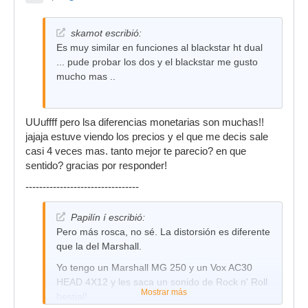
skamot escribió:
Es muy similar en funciones al blackstar ht dual
... pude probar los dos y el blackstar me gusto
mucho mas ..
UUuffff pero lsa diferencias monetarias son muchas!!
jajaja estuve viendo los precios y el que me decis sale
casi 4 veces mas. tanto mejor te parecio? en que
sentido? gracias por responder!
---------------------------------
Papilín í escribió:
Pero más rosca, no sé. La distorsión es diferente
que la del Marshall.
Yo tengo un Marshall MG 250 y un Vox AC30
HEAD 4X12 y les saca un sonido de Rock n' Roll
Mostrar más
bestial!