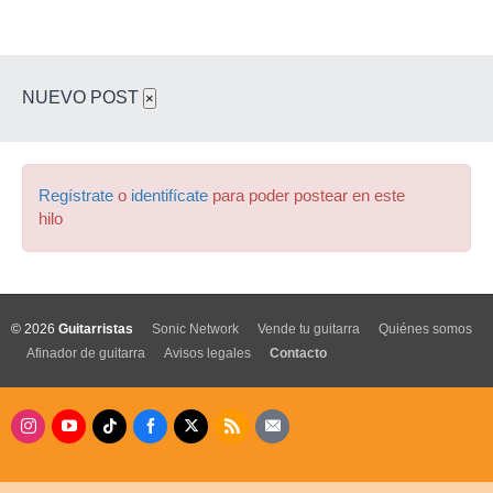
NUEVO POST
×
Regístrate
o
identifícate
para poder postear en este
hilo
© 2026
Guitarristas
Sonic Network
Vende tu guitarra
Quiénes somos
Afinador de guitarra
Avisos legales
Contacto