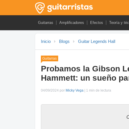
Guitarras
Amplificadores
Efectos
Teoría y té
Inicio
Blogs
Guitar Legends Hall
Guitarras
Probamos la Gibson Le
Hammett: un sueño par
04/09/2024 por
Micky Vega
| 1 min de lectura
C