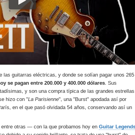
 las guitarras eléctricas, y donde se solían pagar unos 265
oy se pagan entre 200.000 y 400.000 dólares
. Sus
tadísimas, y son una compra típica de las grandes estrellas
se hizo con "
La Parisienne
", una "Burst" apodada así por
París, en el que pasó olvidada 54 años, conservando así un
— entre otras — con la que probamos hoy en
Guitar Legend
co debido a su sonido brillante, se trata de una "burst" de