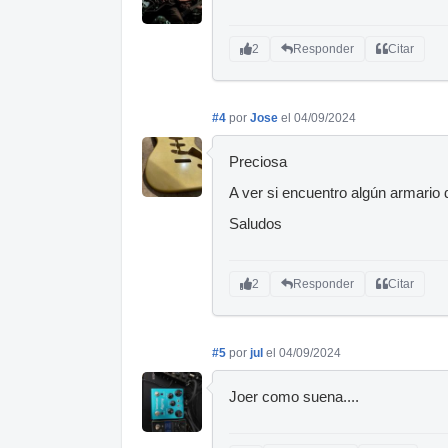
2
Responder
Citar
#4
por
Jose
el 04/09/2024
Preciosa
A ver si encuentro algún armario 
Saludos
2
Responder
Citar
#5
por
jul
el 04/09/2024
Joer como suena....