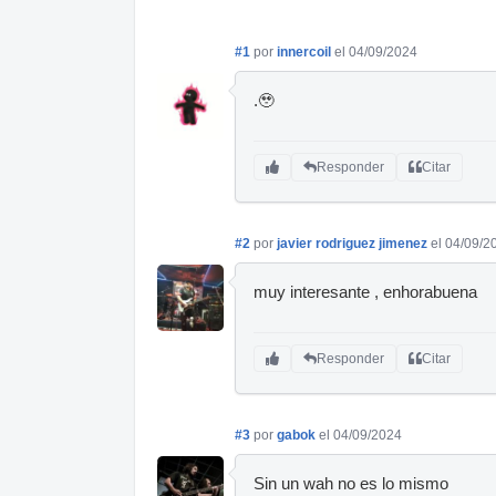
#1
por
innercoil
el 04/09/2024
.🥹
Responder
Citar
#2
por
javier rodriguez jimenez
el 04/09/2
muy interesante , enhorabuena
Responder
Citar
#3
por
gabok
el 04/09/2024
Sin un wah no es lo mismo