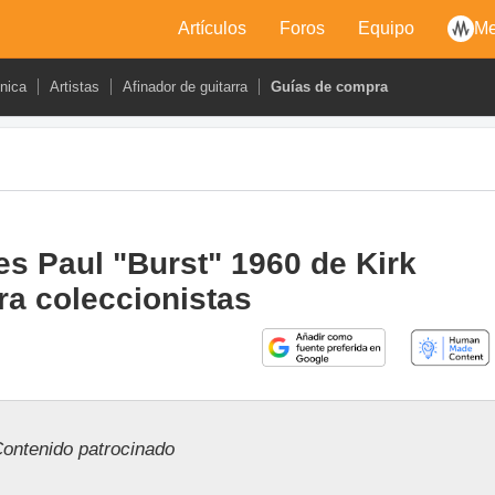
Artículos
Foros
Equipo
Me
cnica
Artistas
Afinador de guitarra
Guías de compra
s Paul "Burst" 1960 de Kirk
a coleccionistas
ontenido patrocinado