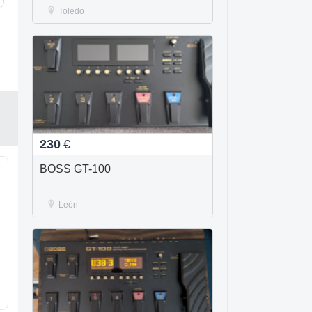
Toledo
230
€
BOSS GT-100
León