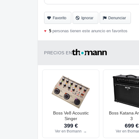
Favorito
Ignorar
Denunciar
♥
5
personas tienen este anuncio en favoritos
PRECIOS EN
Boss Ve8 Acoustic
Boss Katana Ar
Singer
3
399 €
699 €
Ver en thomann
→
Ver en thom