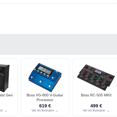
tist Gen
Boss VG-800 V-Guitar
Boss RC-505 MKII
Processor
619 €
499 €
ann
→
Ver en thomann
→
Ver en thomann
→