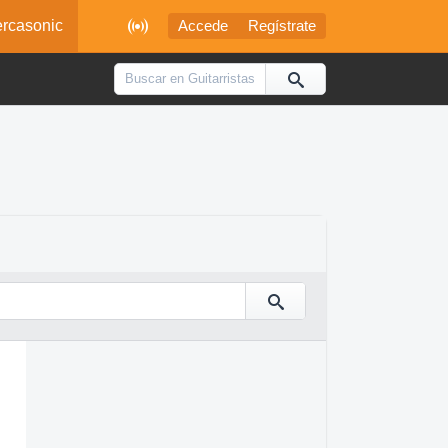

rcasonic
Accede
Regístrate