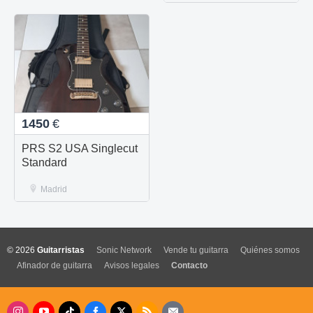
1450
€
PRS S2 USA Singlecut
Standard
Madrid
© 2026
Guitarristas
Sonic Network
Vende tu guitarra
Quiénes somos
Afinador de guitarra
Avisos legales
Contacto