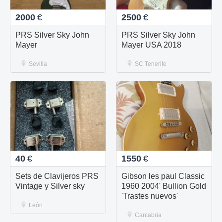
2000
€
2500
€
PRS Silver Sky John
PRS Silver Sky John
Mayer
Mayer USA 2018
Sevilla
SC Tenerife
40
€
1550
€
Sets de Clavijeros PRS
Gibson les paul Classic
Vintage y Silver sky
1960 2004' Bullion Gold
'Trastes nuevos'
León
Cantabria