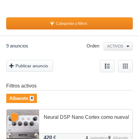
Categorías y filtros
9 anuncios
Orden
ACTIVOS
Publicar anuncio
Filtros activos
Albacete
X
Neural DSP Nano Cortex como nueva!
420
€
javinuteco
Albacete