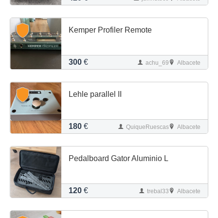
Kemper Profiler Remote
300
€
achu_69
Albacete
Lehle parallel II
180
€
QuiqueRuescas
Albacete
Pedalboard Gator Aluminio L
120
€
trebal33
Albacete