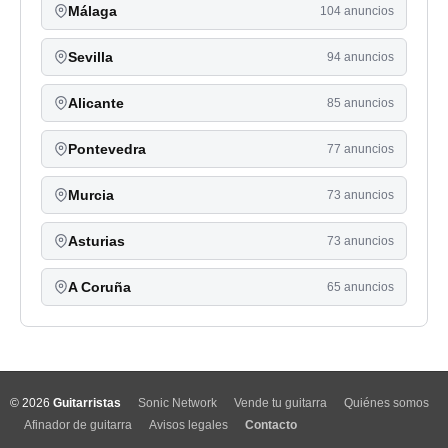
Málaga
104 anuncios
Sevilla
94 anuncios
Alicante
85 anuncios
Pontevedra
77 anuncios
Murcia
73 anuncios
Asturias
73 anuncios
A Coruña
65 anuncios
© 2026
Guitarristas
Sonic Network
Vende tu guitarra
Quiénes somos
Afinador de guitarra
Avisos legales
Contacto