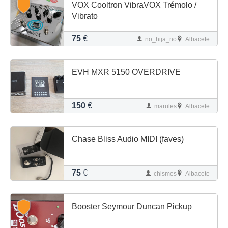
VOX Cooltron VibraVOX Trémolo /
Vibrato
75
€
no_hija_no
Albacete
EVH MXR 5150 OVERDRIVE
150
€
marules
Albacete
Chase Bliss Audio MIDI (faves)
75
€
chismes
Albacete
Booster Seymour Duncan Pickup