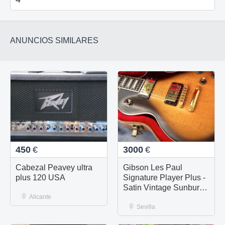
ANUNCIOS SIMILARES
450
€
3000
€
Cabezal Peavey ultra
Gibson Les Paul
plus 120 USA
Signature Player Plus -
Satin Vintage Sunburst
Alicante
- 2018 - Mod Custom
Metal Gold
Sevilla