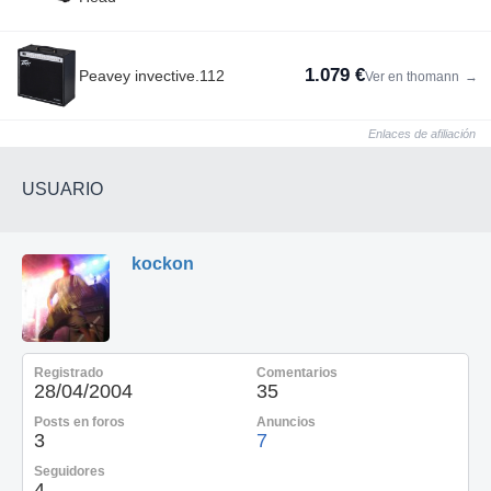
1.079 €
Peavey invective.112
Ver en thomann
→
Enlaces de afiliación
USUARIO
kockon
Registrado
Comentarios
28/04/2004
35
Posts en foros
Anuncios
3
7
Seguidores
4