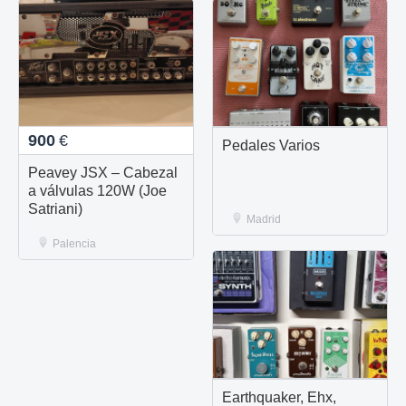
900
€
Pedales Varios
Peavey JSX – Cabezal
a válvulas 120W (Joe
Satriani)
Madrid
Palencia
Earthquaker, Ehx,