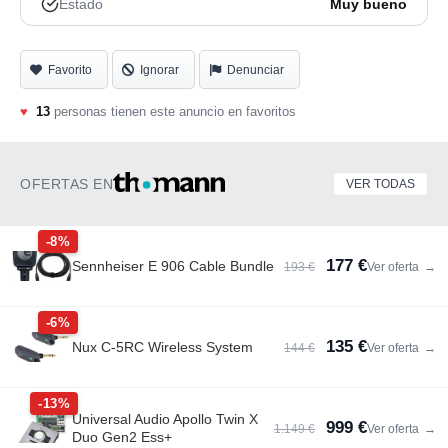
Estado
Muy bueno
Favorito
Ignorar
Denunciar
♥
13
personas tienen este anuncio en favoritos
OFERTAS EN
VER TODAS
-8%
177 €
Sennheiser E 906 Cable Bundle
193 €
Ver oferta
→
-6%
135 €
Nux C-5RC Wireless System
144 €
Ver oferta
→
-13%
Universal Audio Apollo Twin X
999 €
1.149 €
Ver oferta
→
Duo Gen2 Ess+