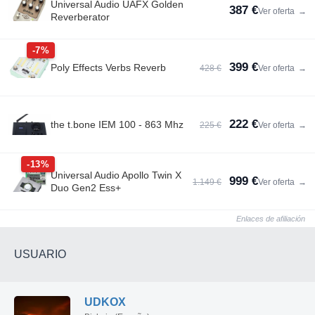
Universal Audio UAFX Golden
387 €
Ver oferta
→
Reverberator
-7%
399 €
Poly Effects Verbs Reverb
428 €
Ver oferta
→
222 €
the t.bone IEM 100 - 863 Mhz
225 €
Ver oferta
→
-13%
Universal Audio Apollo Twin X
999 €
1.149 €
Ver oferta
→
Duo Gen2 Ess+
Enlaces de afiliación
USUARIO
UDKOX