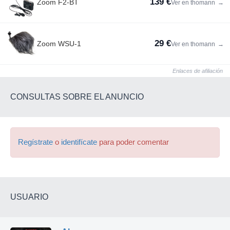
139 €
Zoom F2-BT
Ver en thomann
→
29 €
Zoom WSU-1
Ver en thomann
→
Enlaces de afiliación
CONSULTAS SOBRE EL ANUNCIO
Regístrate
o
identifícate
para poder comentar
USUARIO