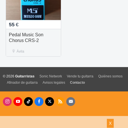
55
€
Pedal Music Son
Chorus CRS-2
Ávila
© 2026
Guitarristas
Sonic Network
Vende tu guitarra
Quiénes somos
Afinador de guitarra
Avisos legales
Contacto
X