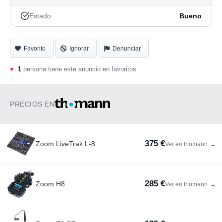
Estado
Bueno
Favorito
Ignorar
Denunciar
♥
1
persona tiene este anuncio en favoritos
PRECIOS EN
375 €
Zoom LiveTrak L-8
Ver en thomann
→
285 €
Zoom H8
Ver en thomann
→