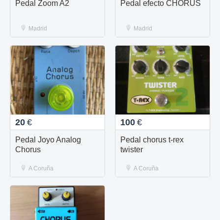
Pedal Zoom A2
Pedal efecto CHORUS
Madrid
Madrid
20
€
100
€
Pedal Joyo Analog
Pedal chorus t-rex
Chorus
twister
A Coruña
A Coruña