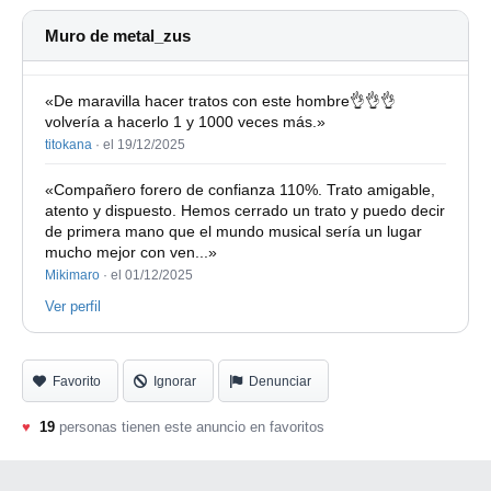
Todos con su caja original
Muro de metal_zus
Si te interesa más de uno hablamos de los precios.
Saludos!!
«De maravilla hacer tratos con este hombre👌👌👌
volvería a hacerlo 1 y 1000 veces más.»
-
titokana
·
el 19/12/2025
«Compañero forero de confianza 110%. Trato amigable,
atento y dispuesto. Hemos cerrado un trato y puedo decir
de primera mano que el mundo musical sería un lugar
mucho mejor con ven...»
Mikimaro
·
el 01/12/2025
Ver perfil
Favorito
Ignorar
Denunciar
♥
19
personas tienen este anuncio en favoritos