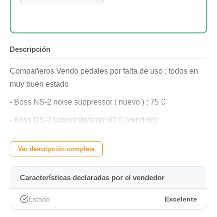
Descripción
Compañeros Vendo pedales por falta de uso ; todos en
muy buen estado
- Boss NS-2 noise suppressor ( nuevo ) : 75 €
- Boss DS-2 turbodistorsion: 60 € (vendido)
- Boss PS-6 Harmonist : 135 €
Ver descripción completa
- MXR micro amp: 70 € ( Vendido)
- MXR analog chorus m234 : 90 €
Características declaradas por el vendedor
- MOOER trelicopter : 30 € (Vendido)
Estado
Excelente
- Polytune mini : 70 €