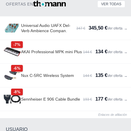
OFERTAS EN
VER TODAS
Universal Audio UAFX Del-
345,50 €
347 €
Ver oferta
→
Verb Ambience Compan.
-7%
134 €
AKAI Professional MPK mini Plus
144 €
Ver oferta
→
-6%
135 €
Nux C-5RC Wireless System
144 €
Ver oferta
→
-8%
177 €
Sennheiser E 906 Cable Bundle
193 €
Ver oferta
→
Enlaces de afiliación
USUARIO