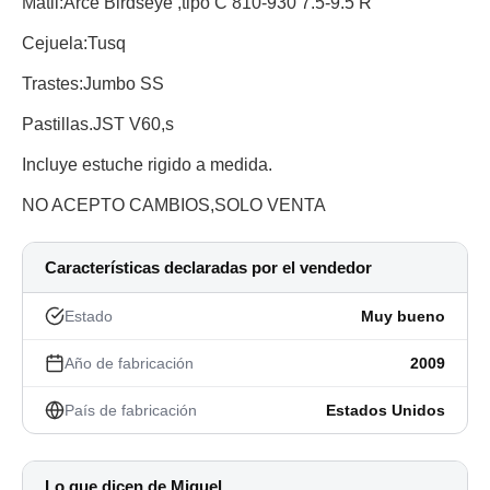
Matil:Arce Birdseye ,tipo C 810-930 7.5-9.5 R
Cejuela:Tusq
Trastes:Jumbo SS
Pastillas.JST V60,s
Incluye estuche rigido a medida.
NO ACEPTO CAMBIOS,SOLO VENTA
Características declaradas por el vendedor
Estado
Muy bueno
Año de fabricación
2009
País de fabricación
Estados Unidos
Lo que dicen de Miguel