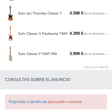
4.598 €
Suhr Ian Thornley Classic T
Ver en thomann
→
4.399 €
Suhr Classic S Paulownia TWH
Ver en thomann
→
3.999 €
Suhr Classic P OWT RW
Ver en thomann
→
Enlaces de afiliación
CONSULTAS SOBRE EL ANUNCIO
Regístrate
o
identifícate
para poder comentar