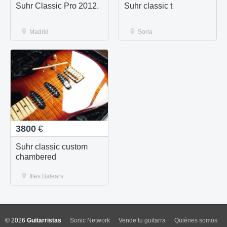
Suhr Classic Pro 2012.
Suhr classic t
Madrid
Soria
3800
€
Suhr classic custom
chambered
Illes Balears
© 2026
Guitarristas
Sonic Network
Vende tu guitarra
Quiénes somos