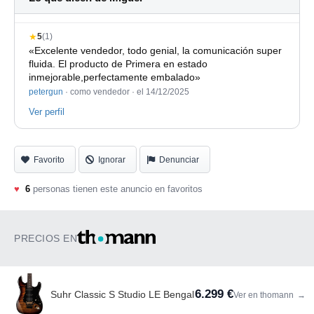
★
5
(1)
«Excelente vendedor, todo genial, la comunicación super
fluida. El producto de Primera en estado
inmejorable,perfectamente embalado»
petergun
· como vendedor ·
el 14/12/2025
Ver perfil
Favorito
Ignorar
Denunciar
♥
6
personas tienen este anuncio en favoritos
PRECIOS EN
6.299 €
Suhr Classic S Studio LE Bengal
Ver en thomann
→