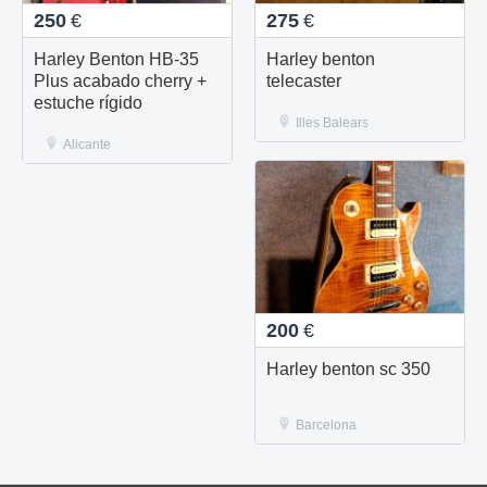
250
€
275
€
Harley Benton HB-35
Harley benton
Plus acabado cherry +
telecaster
estuche rígido
Illes Balears
Alicante
200
€
Harley benton sc 350
Barcelona