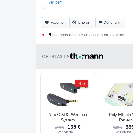
Ver perfil
Favorito
Ignorar
Denunciar
♥
15
personas tienen este anuncio en favoritos
OFERTAS EN
-6%
Nux C-5RC Wireless
Poly Effects
System
Reverb
135 €
399
144 €
428 €
Ver oferta
→
Ver oferta