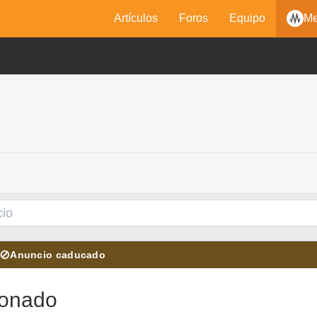
Artículos
Foros
Equipo
Me
⊘
Anuncio caducado
ronado