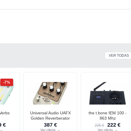
VER TODAS
-7%
 Verbs
Universal Audio UAFX
the t.bone IEM 100 -
Golden Reverberator
863 Mhz
 €
387 €
222 €
225 €
→
Ver oferta
→
Ver oferta
→