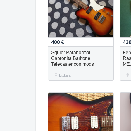
400
€
43
Squier Paranormal
Fen
Cabronita Baritone
Ras
Telecaster con mods
ME
Bizkaia