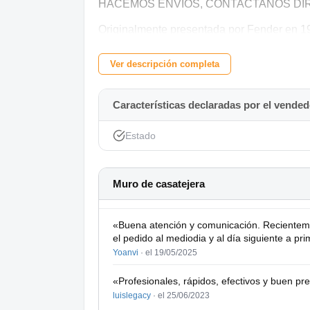
HACEMOS ENVIOS, CONTACTANOS DIR
Originalmente presentada por Fender en 199
de guitarras de estilo offset con sus curva
Ver descripción completa
varias características amigables para el gu
acabado pulido brillante, un puente de cuer
controles individuales de volumen y tono p
Características declaradas por el vended
corta de 24.75 ". Con su aspecto de otro m
Estado
tierra, este modelo transportará a cualquier
Forma de cuerpo offset único
Muro de casatejera
Dos Pastillas humbucking Squier Atomic
Controles individuales de volumen y tono.
«Buena atención y comunicación. Recienteme
el pedido al mediodia y al día siguiente a pr
Puente de cuerda a través del cuerpo
Yoanvi
·
el 19/05/2025
Herrajes de cromo
«Profesionales, rápidos, efectivos y buen pre
luislegacy
·
el 25/06/2023