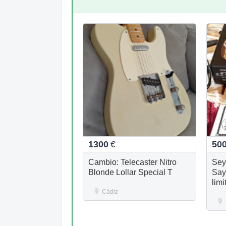
1300
€
50
Cambio: Telecaster Nitro
Sey
Blonde Lollar Special T
Sayc
limi
Cádiz