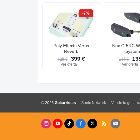
-7%
Poly Effects Verbs
Nux C-5RC Wi
Reverb
System
399 €
135
428 €
144 €
Ver oferta
→
Ver oferta
© 2026
Guitarristas
Sonic Network
Vende tu guitarr