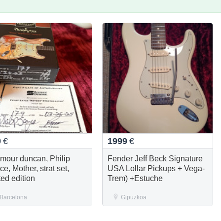
0
€
1999
€
mour duncan, Philip
Fender Jeff Beck Signature
e, Mother, strat set,
USA Lollar Pickups + Vega-
ted edition
Trem) +Estuche
Barcelona
Gipuzkoa