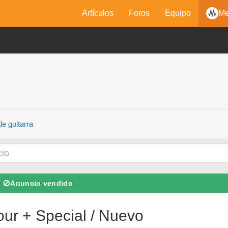
Artículos
Foros
Equipo
Me
e guitarra
⊘
Anuncio vendido
Four + Special / Nuevo