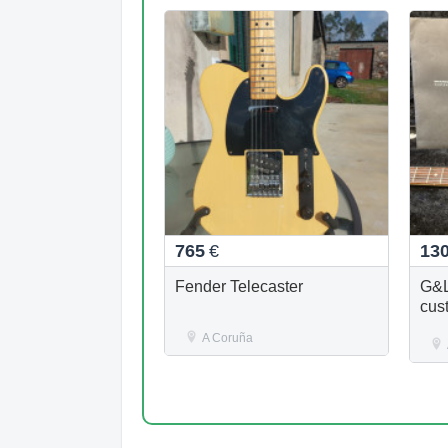
765
€
13
Fender Telecaster
G&L
cus
A Coruña