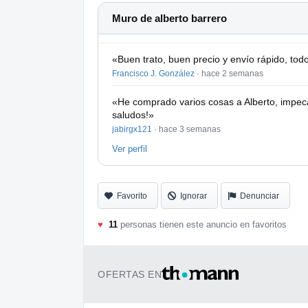
- Set Lollar Sixty Four / VENDIDAS / (única
Muro de alberto barrero
papeles, puás etc. 265€ con envío incluido.
- Adicionalmente puede incluirse la pastill
«Buen trato, buen precio y envío rápido, tod
la opción de poner el set Sixty Four / Spe
Francisco J. González
·
hace 2 semanas
Todo está impecable, con sus cajas originale
«He comprado varios cosas a Alberto, impecab
saludos!»
No acepto ningún tipo de cambio y/o regat
jabirgx121
·
hace 3 semanas
Ver perfil
Gracias por la atención y un saludo.
Favorito
Ignorar
Denunciar
♥
11
personas tienen este anuncio en favoritos
OFERTAS EN