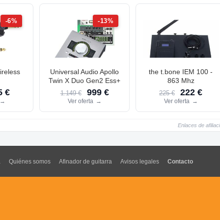
-6%
-13%
reless
Universal Audio Apollo
the t.bone IEM 100 -
Twin X Duo Gen2 Ess+
863 Mhz
 €
999 €
222 €
1.149 €
225 €
→
Ver oferta
→
Ver oferta
→
Enlaces de afiliac
a
Quiénes somos
Afinador de guitarra
Avisos legales
Contacto