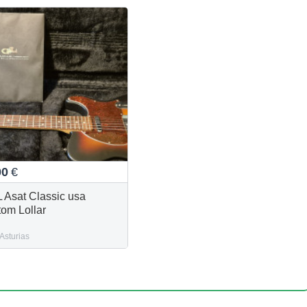
00
€
 Asat Classic usa
tom Lollar
Asturias