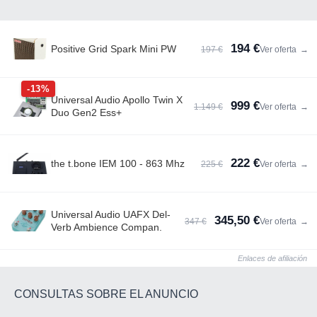
194 €
Positive Grid Spark Mini PW
197 €
Ver oferta
→
-13%
Universal Audio Apollo Twin X
999 €
1.149 €
Ver oferta
→
Duo Gen2 Ess+
222 €
the t.bone IEM 100 - 863 Mhz
225 €
Ver oferta
→
Universal Audio UAFX Del-
345,50 €
347 €
Ver oferta
→
Verb Ambience Compan.
Enlaces de afiliación
CONSULTAS SOBRE EL ANUNCIO