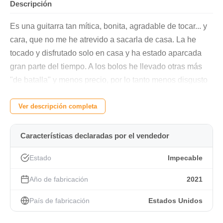
Descripción
Es una guitarra tan mítica, bonita, agradable de tocar... y
cara, que no me he atrevido a sacarla de casa. La he
tocado y disfrutado solo en casa y ha estado aparcada
gran parte del tiempo. A los bolos he llevado otras más
"de batalla" y menos precio, por lo tanto menos disgusto
en caso de golpe, arañazo o robo...
Ver descripción completa
Así que está nueva de tienda, ni siquiera le he puesto el
enganche para la correa (viene de fábrica si él).
Características declaradas por el vendedor
Totalmente maciza con un Rosewood precioso en el
cuerpo y aros, un mástil comodísimo, clavijas vintage
Estado
Impecable
abiertas... Y en fin, sonido Martin, con muchísima
Año de fabricación
2021
dinámica y proyección. Un piano!.
País de fabricación
Estados Unidos
Y huele a nueva como el primer día.
La compré en Septiembre de 2021 en Musical Tamayo