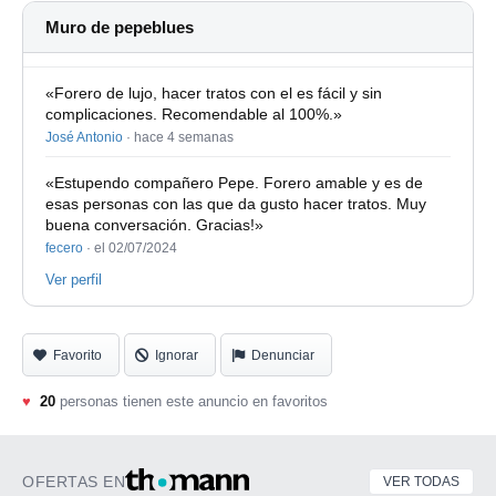
(Valladolid) donde me trataron (gracias Félix)
Muro de pepeblues
excelentemente.
«Forero de lujo, hacer tratos con el es fácil y sin
Fabricada El 1 de abril de 2021 (Según N. Serie)
complicaciones. Recomendable al 100%.»
Precio en Thomann: 4190 €
José Antonio
·
hace 4 semanas
https://www.thomann.es/martin_guitars_d28.htm
«Estupendo compañero Pepe. Forero amable y es de
esas personas con las que da gusto hacer tratos. Muy
Poco más que decir de esta guitarra
buena conversación. Gracias!»
fecero
·
el 02/07/2024
Ver perfil
Favorito
Ignorar
Denunciar
♥
20
personas tienen este anuncio en favoritos
OFERTAS EN
VER TODAS