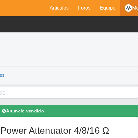
Artículos
Foros
Equipo
Me
res
⊘
Anuncio vendido
Power Attenuator 4/8/16 Ω