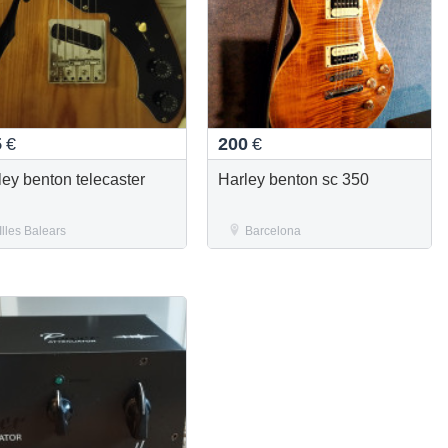
5
€
200
€
ley benton telecaster
Harley benton sc 350
Illes Balears
Barcelona