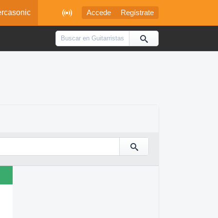

rcasonic
Accede
Regístrate