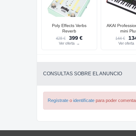
Poly Effects Verbs
AKAI Professi
Reverb
mini Plu
399 €
134
428 €
144 €
Ver oferta
→
Ver oferta
CONSULTAS SOBRE EL ANUNCIO
Regístrate
o
identifícate
para poder comenta