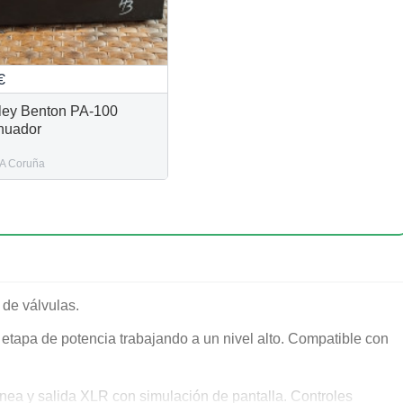
€
ley Benton PA-100
nuador
A Coruña
 de válvulas.
etapa de potencia trabajando a un nivel alto. Compatible con
línea y salida XLR con simulación de pantalla. Controles