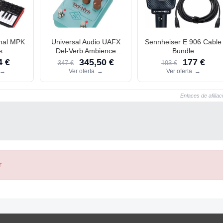
onal MPK
Universal Audio UAFX
Sennheiser E 906 Cable
s
Del-Verb Ambience
Bundle
Compan.
 €
345,50 €
177 €
347 €
193 €
→
Ver oferta
→
Ver oferta
→
Enlaces de afiliac
r