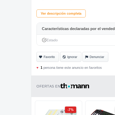
independientes para nivel de altavoz y nive
Ver descripción completa
Funciona correctamente y presenta pequeñ
Características declaradas por el vended
Estado
Favorito
Ignorar
Denunciar
♥
1
persona tiene este anuncio en favoritos
OFERTAS EN
-7%