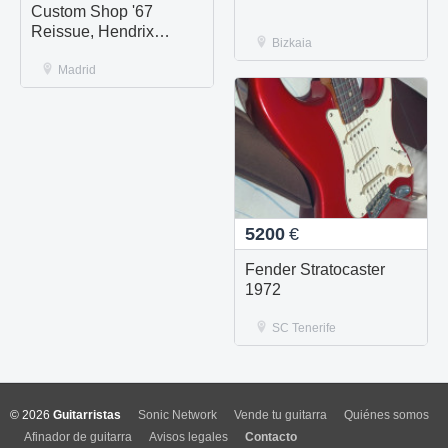
Custom Shop '67
Reissue, Hendrix
Bizkaia
Tribute
Madrid
5200
€
Fender Stratocaster
1972
SC Tenerife
© 2026
Guitarristas
Sonic Network
Vende tu guitarra
Quiénes somos
Afinador de guitarra
Avisos legales
Contacto