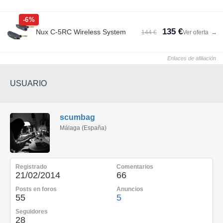
-6%
135 €
Nux C-5RC Wireless System
144 €
Ver oferta
→
Enlaces de afiliación
USUARIO
scumbag
Málaga (España)
Registrado
Comentarios
21/02/2014
66
Posts en foros
Anuncios
55
5
Seguidores
28