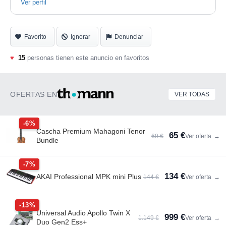
Ver perfil
Favorito
Ignorar
Denunciar
♥
15
personas tienen este anuncio en favoritos
OFERTAS EN
VER TODAS
-6%
Cascha Premium Mahagoni Tenor
65 €
69 €
Ver oferta
→
Bundle
-7%
134 €
AKAI Professional MPK mini Plus
144 €
Ver oferta
→
-13%
Universal Audio Apollo Twin X
999 €
1.149 €
Ver oferta
→
Duo Gen2 Ess+