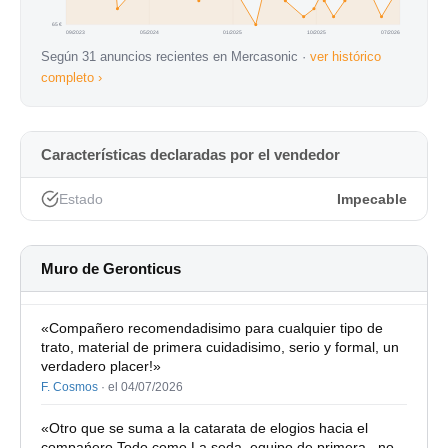
65 €
09/2023
05/2024
01/2025
10/2025
07/2026
Según 31 anuncios recientes en Mercasonic ·
ver histórico
completo ›
Características declaradas por el vendedor
Estado
Impecable
Muro de Geronticus
«Compañero recomendadisimo para cualquier tipo de
trato, material de primera cuidadisimo, serio y formal, un
verdadero placer!»
F. Cosmos
·
el 04/07/2026
«Otro que se suma a la catarata de elogios hacia el
compańero Todo como La seda, equipo de primera , no